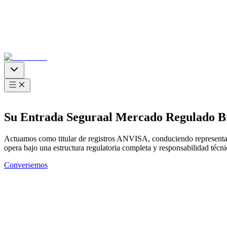
01
Quiénes Somos
S
u
E
n
t
r
a
d
a
S
e
g
u
r
a
a
l
M
e
r
c
a
d
o
R
e
g
u
l
a
d
o
B
Actuamos como titular de registros ANVISA, conduciendo representac
opera bajo una estructura regulatoria completa y responsabilidad técni
Conversemos
02
Soluciones
03
Segmentos