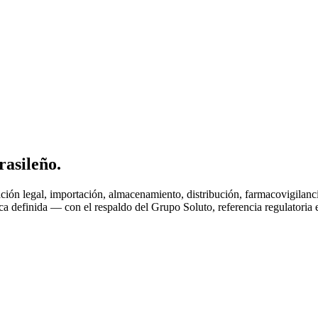
r
a
s
i
l
e
ñ
o
.
ión legal, importación, almacenamiento, distribución, farmacovigilan
ca definida — con el respaldo del Grupo Soluto, referencia regulatoria 