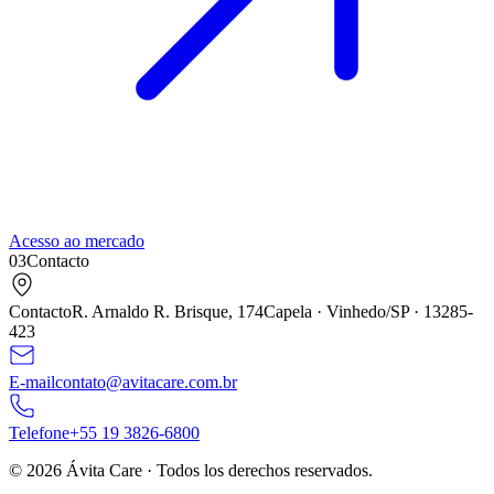
Acesso ao mercado
03
Contacto
Contacto
R. Arnaldo R. Brisque,
174
Capela · Vinhedo/SP ·
13285
-
423
E-mail
contato@avitacare.com.br
Telefone
+
55
19
3826
-
6800
©
2026
Ávita Care ·
Todos los derechos reservados.