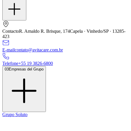
Contacto
R. Arnaldo R. Brisque,
174
Capela · Vinhedo/SP ·
13285
-
423
E-mail
contato@avitacare.com.br
Telefone
+
55
19
3826
-
6800
03
Empresas del Grupo
Grupo Soluto