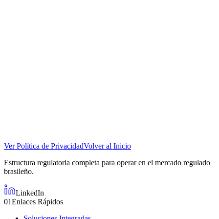
11. Contacto
Para dudas, sugerencias o soporte relacionado con los Términos de
Uso:
Ávita Care - Grupo Soluto
Correo: contato@avitacare.com.br
Teléfono: +55 (19) 3826-6800
Dirección: R. Arnaldo R. Brisque, 174
Capela · Vinhedo/SP · 13285-423 · Brasil
Horario de atención: Lunes a Viernes, de 8h a 18h (BRT)
Ver Política de Privacidad
Volver al Inicio
Estructura regulatoria completa para operar en el mercado regulado
brasileño.
LinkedIn
01
Enlaces Rápidos
Soluciones Integradas