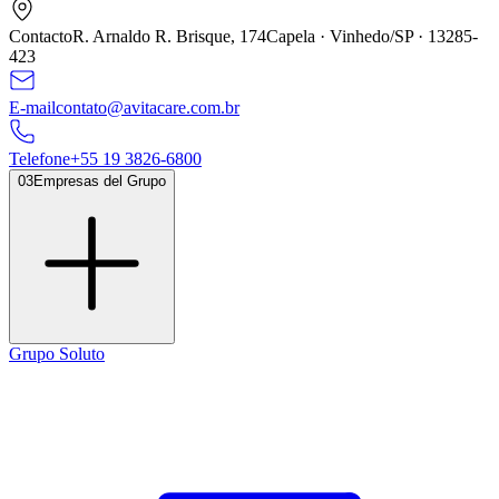
Contacto
R. Arnaldo R. Brisque,
174
Capela · Vinhedo/SP ·
13285
-
423
E-mail
contato@avitacare.com.br
Telefone
+
55
19
3826
-
6800
03
Empresas del Grupo
Grupo Soluto