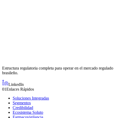
03
Segmentos
01
Novedades de ANVISA
02
Guías de Compliance
04
Ecosistema
03
Casos de Éxito
04
Tendencias del Mercado
05
Consejos de Farmacovigilancia
06
Tecnología Regulatoria
05
Evento Adverso
Contáctenos
Estructura regulatoria completa para operar en el mercado regulado
brasileño.
LinkedIn
01
Enlaces Rápidos
Contacto
Soluciones Integradas
Segmentos
Credibilidad
Ecosistema Soluto
Farmacovigilancia