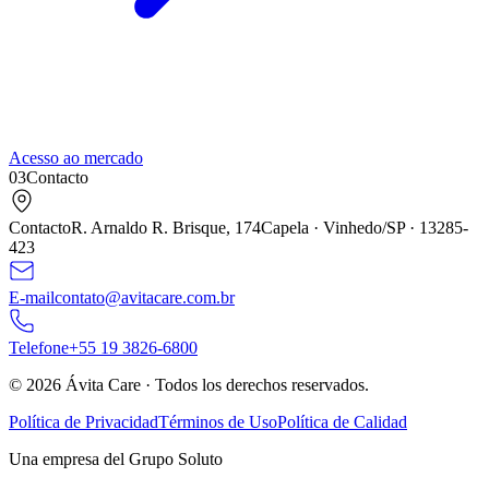
Acesso ao mercado
03
Contacto
Contacto
R. Arnaldo R. Brisque,
174
Capela · Vinhedo/SP ·
13285
-
423
E-mail
contato@avitacare.com.br
Telefone
+
55
19
3826
-
6800
©
2026
Ávita Care ·
Todos los derechos reservados.
Política de Privacidad
Términos de Uso
Política de Calidad
Una empresa del Grupo Soluto