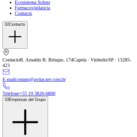
Ecosistema Soluto
Farmacovigilancia
Contacto
02
Contacto
Contacto
R. Arnaldo R. Brisque,
174
Capela · Vinhedo/SP ·
13285
-
423
E-mail
contato@avitacare.com.br
Telefone
+
55
19
3826
-
6800
03
Empresas del Grupo