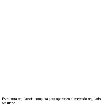
03
Segmentos
02
04
Ecosistema
05
Evento Adverso
03
Contacto
Estructura regulatoria completa para operar en el mercado regulado
brasileño.