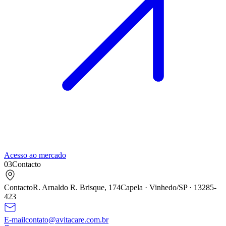
Acesso ao mercado
03
Contacto
Contacto
R. Arnaldo R. Brisque,
174
Capela · Vinhedo/SP ·
13285
-
423
E-mail
contato@avitacare.com.br